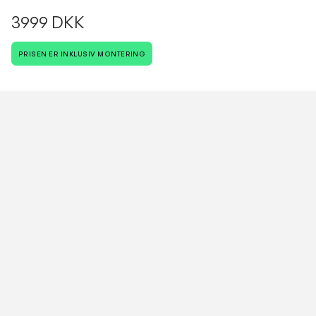
3999 DKK
PRISEN ER INKLUSIV MONTERING
Antal
VESTERBROS VVS
Vi cykler rundt i hele København.
Dit Hjem, Vores Håndværk
Kontakt os