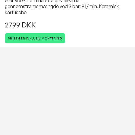
eller 360°. Laminarstråle. Maksimal
gennemstrømsmængde ved 3 bar: 9 l/min. Keramisk
kartusche
2799 DKK
PRISEN ER INKLUSIV MONTERING
Antal
VESTERBROS VVS
Vi cykler rundt i hele København.
Dit Hjem, Vores Håndværk