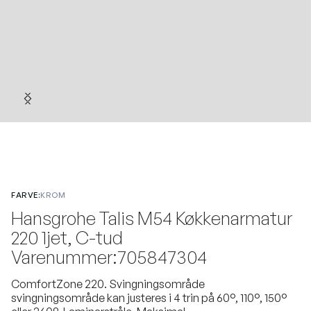
FARVE:
KROM
Hansgrohe Talis M54 Køkkenarmatur
220 1jet, C-tud
Varenummer:705847304
ComfortZone 220. Svingningsområde
svingningsområde kan justeres i 4 trin på 60°, 110°, 150°