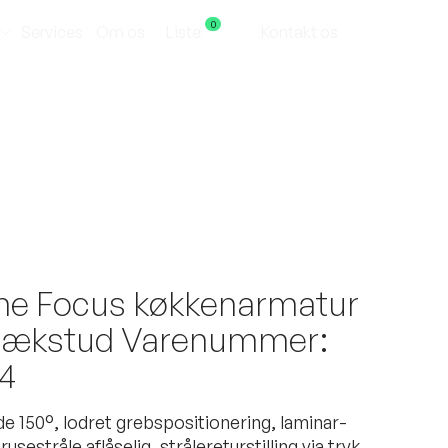
0
Services
Om os
Liste
Kontakt os
Kontakt os
he Focus køkkenarmatur
rækstud Varenummer:
4
 150°, lodret grebspositionering, laminar-
usestråle aflåselig, strålereturstilling via tryk