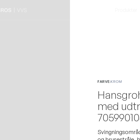
Produkter
FARVE:
KROM
Hansgro
med udt
70599010
Svingningsområde
og brusestråle, br