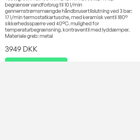
begrænser vandforbrug til 10 l/min
gennemstrømsmængde håndbrusertilslutning ved 3 bar:
17 l/min termostatkartusche, med keramisk ventil 180°
sikkerhedsspærre ved 40°C. mulighed for
temperaturbegrænsning. kontraventil med lyddæmper.
Materiale greb: metal
3949 DKK
PRISEN ER INKLUSIV MONTERING
Antal
VESTERBROS VVS