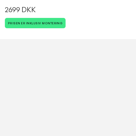
2699 DKK
PRISEN ER INKLUSIV MONTERING
Antal
VESTERBROS VVS
Vi cykler rundt i hele København.
Dit Hjem, Vores Håndværk
Kontakt os