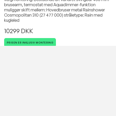
brusearm, termostat med Aquadimmer-funktion
muliggør skift mellem: Hovedbruser metal Rainshower
Cosmopolitan 310 (27 477 000) stråletype: Rain med
kugleled
10299 DKK
PRISEN ER INKLUSIV MONTERING
Antal
VESTERBROS VVS
Vi cykler rundt i hele København.