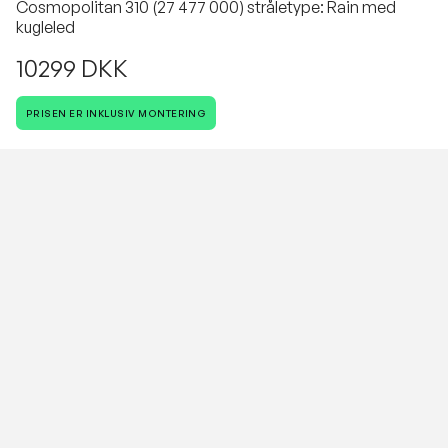
Cosmopolitan 310 (27 477 000) stråletype: Rain med
kugleled
10299 DKK
PRISEN ER INKLUSIV MONTERING
Antal
VESTERBROS VVS
Vi cykler rundt i hele København.
Dit Hjem, Vores Håndværk