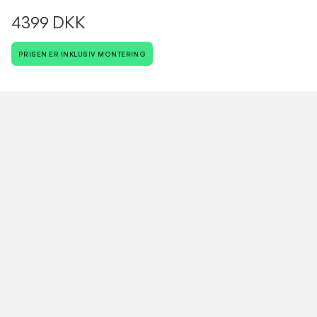
4399 DKK
PRISEN ER INKLUSIV MONTERING
Antal
VESTERBROS VVS
Vi cykler rundt i hele København.
Dit Hjem, Vores Håndværk
Kontakt os