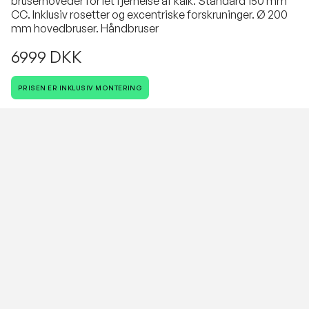
bruserhoveder for let fjernelse af kalk. Standard 150 mm
CC. Inklusiv rosetter og excentriske forskruninger. Ø 200
mm hovedbruser. Håndbruser
6999 DKK
PRISEN ER INKLUSIV MONTERING
Antal
VESTERBROS VVS
Vi cykler rundt i hele København.
Dit Hjem, Vores Håndværk