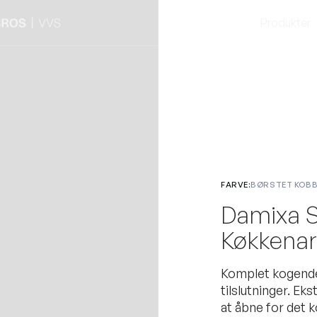
Produkter
FARVE:
BØRSTET KOB
Damixa S
Køkkena
Komplet kogende 
tilslutninger. Ek
at åbne for det k