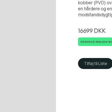
kobber (PVD) ov
en hårdere og e
modstandsdygtig 
16699 DKK
PRISEN ER INKLUSIV 