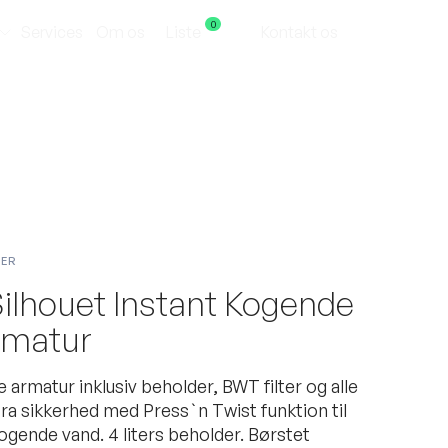
0
Services
Om os
Liste
Kontakt os
Kontakt os
BER
ilhouet Instant Kogende
rmatur
armatur inklusiv beholder, BWT filter og alle
stra sikkerhed med Press`n Twist funktion til
ogende vand. 4 liters beholder. Børstet