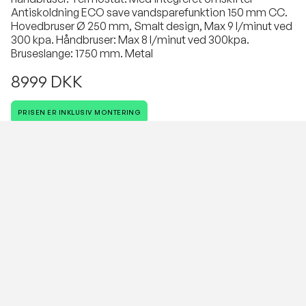
Antiskoldning ECO save vandsparefunktion 150 mm CC.
Hovedbruser Ø 250 mm, Smalt design, Max 9 l/minut ved
300 kpa. Håndbruser: Max 8 l/minut ved 300kpa.
Bruseslange: 1750 mm. Metal
8999 DKK
PRISEN ER INKLUSIV MONTERING
Antal
VESTERBROS VVS
Vi cykler rundt i hele København.